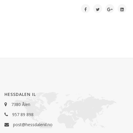
HESSDALEN IL
7380 Ålen
957 89 898
post@hessdalenil.no