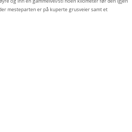
 høyre og inn en gammelvei/sti noen kilometer før den igjen
der mesteparten er på kuperte grusveier samt et