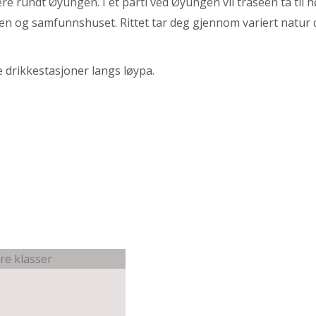
ere rundt Øyungen. I et parti ved Øyungen vil traseen ta til
n og samfunnshuset. Rittet tar deg gjennom variert natur 
e drikkestasjoner langs løypa.
e klasser