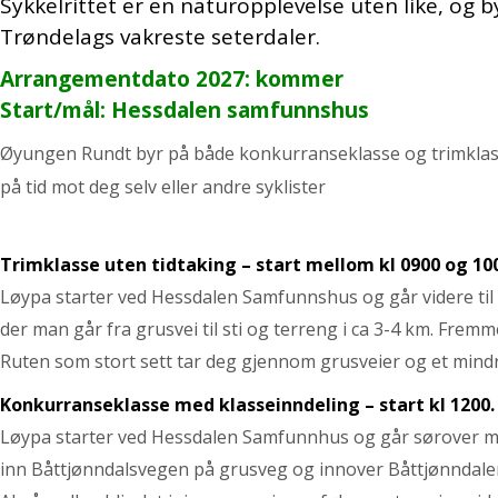
Sykkelrittet er en naturopplevelse uten like, og b
Trøndelags vakreste seterdaler.
Arrangementdato 2027: kommer
Start/mål: Hessdalen samfunnshus
Øyungen Rundt byr på både konkurranseklasse og trimklasse s
på tid mot deg selv eller andre syklister
Trimklasse uten tidtaking – start mellom kl 0900 og 10
Løypa starter ved Hessdalen Samfunnshus og går videre til 
der man går fra grusvei til sti og terreng i ca 3-4 km. Frem
Ruten som stort sett tar deg gjennom grusveier og et mindre 
Konkurranseklasse med klasseinndeling – start kl 1200
Løypa starter ved Hessdalen Samfunnhus og går sørover mot
inn Båttjønndalsvegen på grusveg og innover Båttjønndalen. 