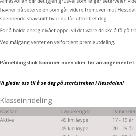
Almåsvollan blir det igjen grusvei som følger seterveien vid
havner på seterveien som går videre fremover mot Hessdale
spennende stiavsnitt hvor du får utfordret deg.
For å holde energinivået oppe, vil det være drikke å få på tr
Ved målgang venter en velfortjent premieutdeling.
Påmeldingslink kommer noen uker før arrangementet
Vi gleder oss til å se deg på startstreken i Hessdalen!
Klasseinndeling
Klasser
Løypelengde
Dame/Herr
Aktive
45 km løype
17 - 19 år
45 km løype
20 - 29 år