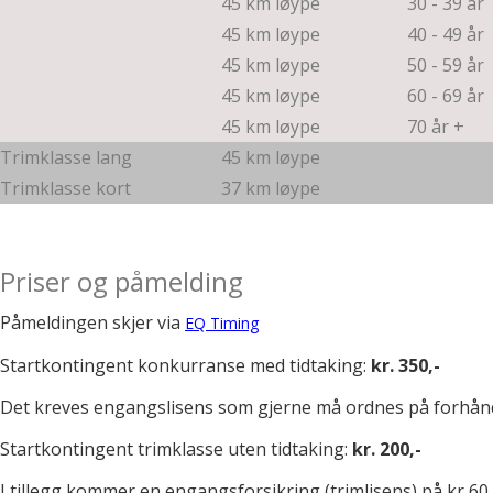
45 km løype
30 - 39 år
45 km løype
40 - 49 år
45 km løype
50 - 59 år
45 km løype
60 - 69 år
45 km løype
70 år +
Trimklasse lang
45 km løype
Trimklasse kort
37 km løype
Priser og påmelding
Påmeldingen skjer via
EQ Timing
Startkontingent konkurranse med tidtaking:
kr. 350,-
Det kreves engangslisens som gjerne må ordnes på forhån
Startkontingent trimklasse uten tidtaking:
kr. 200,-
I tillegg kommer en engangsforsikring (trimlisens) på kr 60