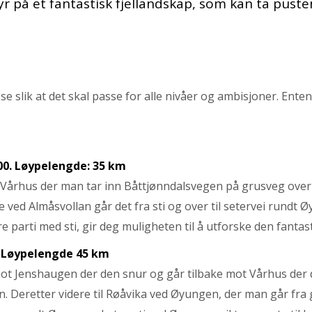
yr på et fantastisk fjellandskap, som kan ta pusten
lik at det skal passe for alle nivåer og ambisjoner. Enten 
00. Løypelengde: 35 km
Vårhus der man tar inn Båttjønndalsvegen på grusveg over t
me ved Almåsvollan går det fra sti og over til setervei rund
parti med sti, gir deg muligheten til å utforske den fantast
. Løypelengde 45 km
 Jenshaugen der den snur og går tilbake mot Vårhus der de
Deretter videre til Røåvika ved Øyungen, der man går fra gr