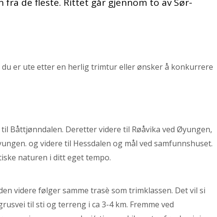
 fra de fleste. Rittet går gjennom to av Sør-
du er ute etter en herlig trimtur eller ønsker å konkurrere
il Båttjønndalen. Deretter videre til Røåvika ved Øyungen,
t Øyungen. og videre til Hessdalen og mål ved samfunnshuset.
iske naturen i ditt eget tempo.
n videre følger samme trasè som trimklassen. Det vil si
usvei til sti og terreng i ca 3-4 km. Fremme ved