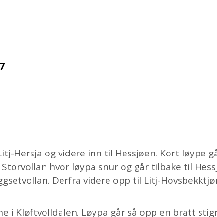
7
 Litj-Hersja og videre inn til Hessjøen. Kort løype
l Storvollan hvor løypa snur og går tilbake til He
ggsetvollan. Derfra videre opp til Litj-Hovsbekktj
tene i Kløftvolldalen. Løypa går så opp en bratt s