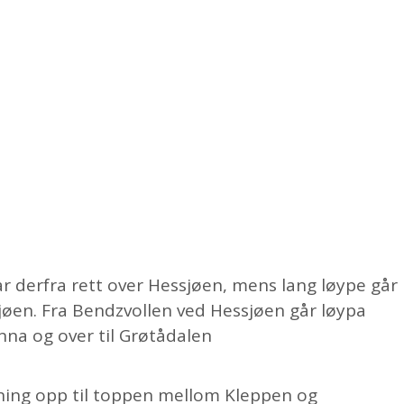
 går derfra rett over Hessjøen, mens lang løype går
ssjøen. Fra Bendzvollen ved Hessjøen går løypa
ønna og over til Grøtådalen
tigning opp til toppen mellom Kleppen og