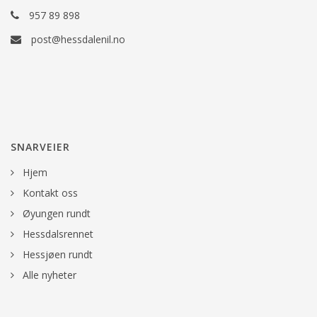
957 89 898
post@hessdalenil.no
SNARVEIER
Hjem
Kontakt oss
Øyungen rundt
Hessdalsrennet
Hessjøen rundt
Alle nyheter