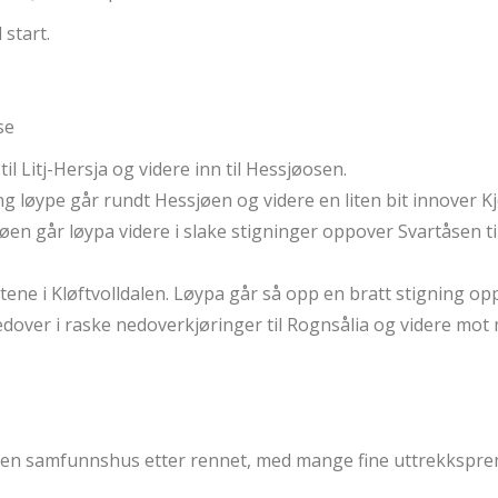
 start.
se
il Litj-Hersja og videre inn til Hessjøosen.
g løype går rundt Hessjøen og videre en liten bit innover Kj
øen går løypa videre i slake stigninger oppover Svartåsen til
 flatene i Kløftvolldalen. Løypa går så opp en bratt stigning
edover i raske nedoverkjøringer til Rognsålia og videre m
len samfunnshus etter rennet, med mange fine uttrekkspre