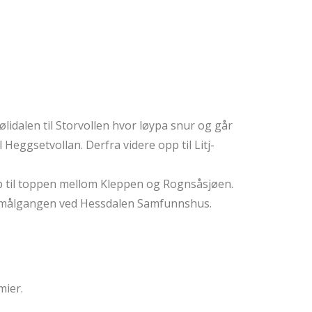
ølidalen til Storvollen hvor løypa snur og går
 Heggsetvollan. Derfra videre opp til Litj-
 opp til toppen mellom Kleppen og Rognsåsjøen.
ot målgangen ved Hessdalen Samfunnshus.
mier.