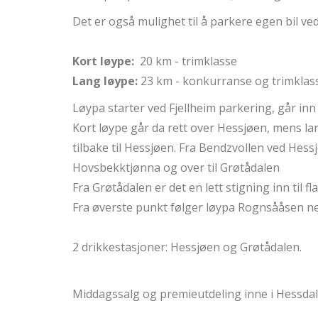
Det er også mulighet til å parkere egen bil ved
Kort løype:
20 km - trimklasse
Lang løype:
23 km - konkurranse og trimklas
Løypa starter ved Fjellheim parkering, går inn t
Kort løype går da rett over Hessjøen, mens lan
tilbake til Hessjøen. Fra Bendzvollen ved Hessj
Hovsbekktjønna og over til Grøtådalen
Fra Grøtådalen er det en lett stigning inn til
Fra øverste punkt følger løypa Rognsååsen n
2 drikkestasjoner: Hessjøen og Grøtådalen.
Middagssalg og premieutdeling inne i Hessda