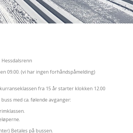
s Hessdalsrenn
en 09.00. (vi har ingen forhåndspåmelding)
kurranseklassen fra 15 år starter klokken 12.00
pp buss med ca. følende avganger:
trimklassen.
eløperne.
nter) Betales på bussen.