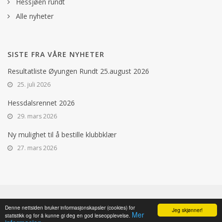
Hessjøen rundt
Alle nyheter
SISTE FRA VÅRE NYHETER
Resultatliste Øyungen Rundt 25.august 2026
25. juli 2026
Hessdalsrennet 2026
29. mars 2026
Ny mulighet til å bestille klubbklær
27. mars 2026
© 2025 HESSDALEN IL, 7380 ÅLEN. ALL RIGHTS RESERVED. WEBUTVIKLING
Denne nettsiden bruker informasjonskapsler (cookies) for
Jeg skjønner!
Mer
statistikk og for å kunne gi deg en god leseopplevelse.
OG DRIFT: REN RØROS DIGITAL AS