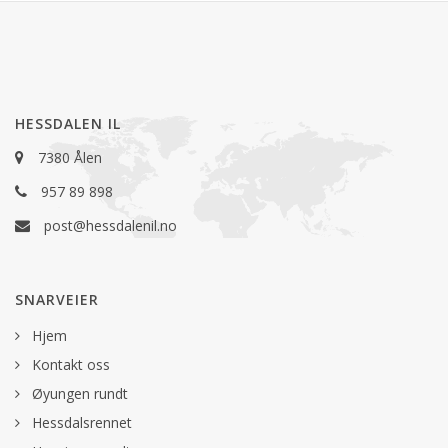
HESSDALEN IL
7380 Ålen
957 89 898
post@hessdalenil.no
SNARVEIER
Hjem
Kontakt oss
Øyungen rundt
Hessdalsrennet