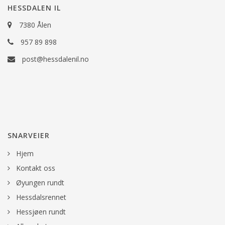
HESSDALEN IL
7380 Ålen
957 89 898
post@hessdalenil.no
SNARVEIER
Hjem
Kontakt oss
Øyungen rundt
Hessdalsrennet
Hessjøen rundt