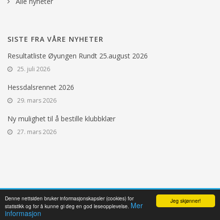
Alle nyheter
SISTE FRA VÅRE NYHETER
Resultatliste Øyungen Rundt 25.august 2026
25. juli 2026
Hessdalsrennet 2026
29. mars 2026
Ny mulighet til å bestille klubbklær
27. mars 2026
Denne nettsiden bruker informasjonskapsler (cookies) for
Jeg skjønner!
Mer
© 2017 HESSDALEN IL, 7380 ÅLEN. ALL RIGHTS RESERVED.
statistikk og for å kunne gi deg en god leseopplevelse.
informasjon