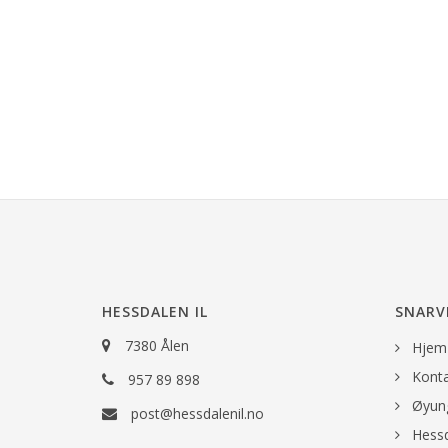
HESSDALEN IL
SNARV
7380 Ålen
Hjem
Konta
957 89 898
Øyung
post@hessdalenil.no
Hessd