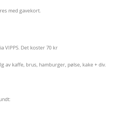
eres med gavekort.
a VIPPS. Det koster 70 kr
g av kaffe, brus, hamburger, pølse, kake + div.
undt: