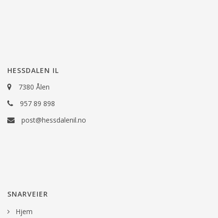
HESSDALEN IL
7380 Ålen
957 89 898
post@hessdalenil.no
SNARVEIER
Hjem