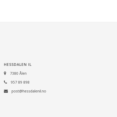
HESSDALEN IL
7380 Ålen
957 89 898
post@hessdalenil.no