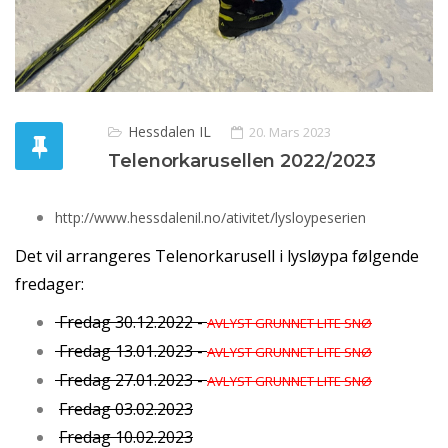
Hessdalen IL
20. Mars 2023
Telenorkarusellen 2022/2023
http://www.hessdalenil.no/ativitet/lysloypeserien
Det vil arrangeres Telenorkarusell i lysløypa følgende
fredager:
Fredag 30.12.2022 -
AVLYST GRUNNET LITE SNØ
Fredag 13.01.2023
-
AVLYST GRUNNET LITE SNØ
Fredag 27.01.2023
-
AVLYST GRUNNET LITE SNØ
Fredag 03.02.2023
Fredag 10.02.2023